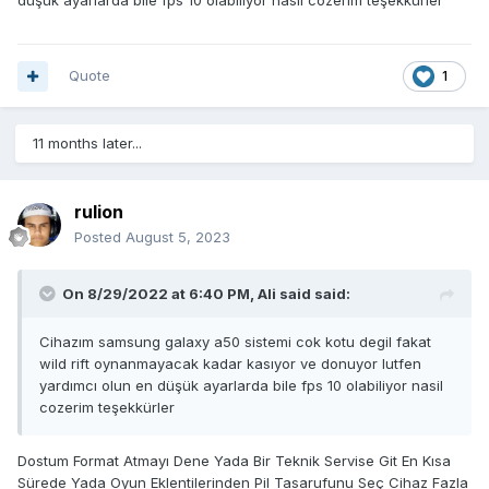
düşük ayarlarda bile fps 10 olabiliyor nasil cozerim teşekkürler
Quote
1
11 months later...
rulion
Posted
August 5, 2023
On 8/29/2022 at 6:40 PM,
Ali said
said:
Cihazım samsung galaxy a50 sistemi cok kotu degil fakat
wild rift oynanmayacak kadar kasıyor ve donuyor lutfen
yardımcı olun en düşük ayarlarda bile fps 10 olabiliyor nasil
cozerim teşekkürler
Dostum Format Atmayı Dene Yada Bir Teknik Servise Git En Kısa
Sürede Yada Oyun Eklentilerinden Pil Tasarufunu Seç Cihaz Fazla