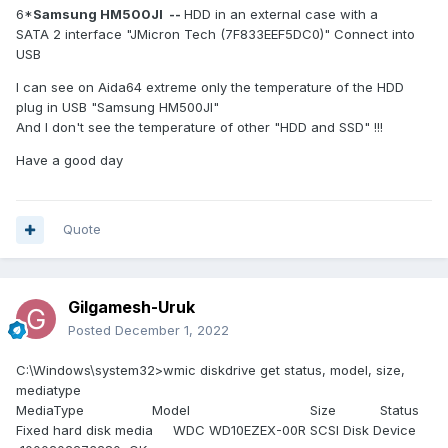
JMicron Tech SCSI Disk Device  (465 Go)

6*
Samsung HM500JI --
HDD in an external case with a
      Disque dur                                        
SATA 2 interface "JMicron Tech (7F833EEF5DC0)" Connect into
Seagate FireCuda SCSI Disk Device  (931 Go)

USB
      Disque dur                                        
I can see on Aida64 extreme only the temperature of the HDD
WDC WD10EZEX-00R SCSI Disk Device  (1 To, 7200 
plug in USB "Samsung HM500JI"
RPM, SATA-III)

And I don't see the temperature of other "HDD and SSD" !!!
      Disque dur                                        
Have a good day
WDC WD20PURZ-85G SCSI Disk Device  (2 To, 5400 
RPM, SATA-III)

      Disque dur                                        
WDC WD30EZRX-00M SCSI Disk Device  (3 To, SATA-
Quote
III)

      État des disques durs SMART                       
Gilgamesh-Uruk
Posted
December 1, 2022
Partitions:

C:\Windows\system32>wmic diskdrive get status, model, size,
      C: (NTFS)                                         
mediatype
MediaType Model Size Status
931.4 Go (534.6 Go libre)

Fixed hard disk media WDC WD10EZEX-00R SCSI Disk Device
      D: (NTFS)                                         