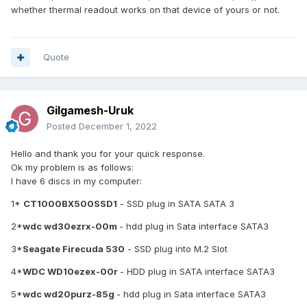
whether thermal readout works on that device of yours or not.
Stockage:

      Contrôleur de stockage                            
Contrôleur des espaces de stockage Microsoft

      Contrôleur de stockage                            
Quote
DAEMON Tools Lite Virtual SCSI Bus

      Contrôleur de stockage                            
Dispositif de stockage de masse UAS (USB 
Gilgamesh-Uruk
Attached SCSI)

Posted
December 1, 2022
      Contrôleur de stockage                            
StoreMI Bottom Device

Hello and thank you for your quick response.
      Contrôleur de stockage                            
Ok my problem is as follows:
StoreMI Bottom Device

I have 6 discs in my computer:
      Contrôleur de stockage                            
1*
CT1000BX500SSD1
- SSD plug in SATA SATA 3
StoreMI Controller [storport]

      Contrôleur de stockage                            
2*
wdc wd30ezrx-00m
- hdd plug in Sata interface SATA3
StoreMI Controller [storport]

3*
Seagate Firecuda 530
- SSD plug into M.2 Slot
      Disque dur                                        
CT1000BX500SSD1 SCSI Disk Device  (1000 Go, 
4*
WDC WD10ezex-00r
- HDD plug in SATA interface SATA3
SATA-III)

5*
wdc wd20purz-85g
- hdd plug in Sata interface SATA3
      Disque dur                                        