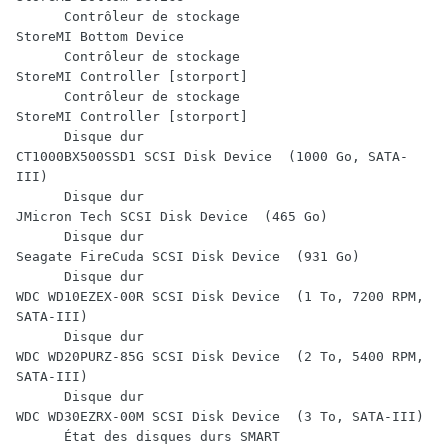
      Contrôleur de stockage                            
StoreMI Bottom Device

      Contrôleur de stockage                            
StoreMI Controller [storport]

      Contrôleur de stockage                            
StoreMI Controller [storport]

      Disque dur                                        
CT1000BX500SSD1 SCSI Disk Device  (1000 Go, SATA-
III)

      Disque dur                                        
JMicron Tech SCSI Disk Device  (465 Go)

      Disque dur                                        
Seagate FireCuda SCSI Disk Device  (931 Go)

      Disque dur                                        
WDC WD10EZEX-00R SCSI Disk Device  (1 To, 7200 RPM, 
SATA-III)

      Disque dur                                        
WDC WD20PURZ-85G SCSI Disk Device  (2 To, 5400 RPM, 
SATA-III)

      Disque dur                                        
WDC WD30EZRX-00M SCSI Disk Device  (3 To, SATA-III)

      État des disques durs SMART                       