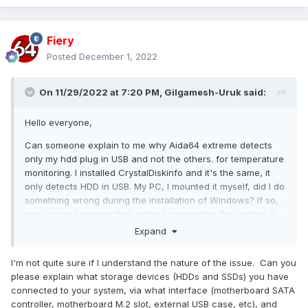
Fiery
Posted
December 1, 2022
On 11/29/2022 at 7:20 PM,
Gilgamesh-Uruk
said:
Hello everyone,
Can someone explain to me why Aida64 extreme detects
only my hdd plug in USB and not the others. for temperature
monitoring. I installed CrystalDiskinfo and it's the same, it
only detects HDD in USB. My PC, I mounted it myself, did I do
something wrong during the installation of Windows? If so,
how can we remedy that without reinstalling the system. Is
there a solution?
Expand
A big thank you in advance
I'm not quite sure if I understand the nature of the issue. Can you
Storage info:
please explain what storage devices (HDDs and SSDs) you have
connected to your system, via what interface (motherboard SATA
controller, motherboard M.2 slot, external USB case, etc), and