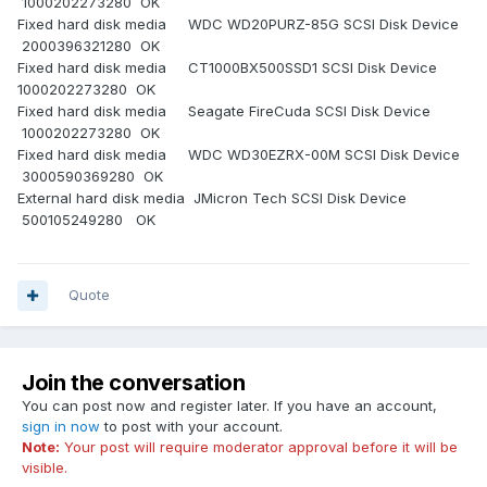
1000202273280 OK
931.5 Go (454.1 Go libre)

Fixed hard disk media WDC WD20PURZ-85G SCSI Disk Device
      E: (NTFS)                                         
2000396321280 OK
1863.0 Go (1536.9 Go libre)

Fixed hard disk media CT1000BX500SSD1 SCSI Disk Device
      F: (NTFS)                                         
1000202273280 OK
2794.5 Go (2451.5 Go libre)

Fixed hard disk media Seagate FireCuda SCSI Disk Device
      G: (NTFS)                                         
1000202273280 OK
391.6 Go (389.2 Go libre)

Fixed hard disk media WDC WD30EZRX-00M SCSI Disk Device
      H: (NTFS)                                         
3000590369280 OK
External hard disk media JMicron Tech SCSI Disk Device
539.9 Go (528.7 Go libre)

500105249280 OK
      I: (NTFS)                                         
150.7 Go (117.0 Go libre)

      J: (NTFS)                                         
315.1 Go (129.2 Go libre)

Quote
      Taille totale                                     
7917.7 Go (6141.2 Go libre)
Join the conversation
You can post now and register later. If you have an account,
sign in now
to post with your account.
Note:
Your post will require moderator approval before it will be
visible.